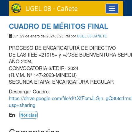
UGEL 08 - Cañete
Toggle
navigation
CUADRO DE MÉRITOS FINAL
Lun, 29 de enero del 2024, 3:28 PM por
UGEL 08 CAÑETE
PROCESO DE ENCARGATURA DE DIRECTIVO
DE LAS IIEE «21015» y «JOSE BUENVENTURA SEPU
AÑO 2024
CONVOCATORIA 3/EDIR- 2024
(R.V.M. Nº 147-2023-MINEDU)
SEGUNDA ETAPA: ENCARGATURA REGULAR
Descargar Cuadro:
https://drive.google.com/file/d/1XfFcmJLSjn_gQ3t8ctI
usp=sharing
En
Noticias
Comentarios