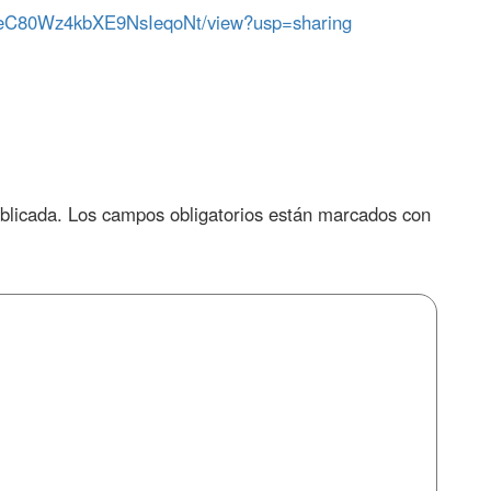
Oz_EeC80Wz4kbXE9NsIeqoNt/view?usp=sharing
blicada.
Los campos obligatorios están marcados con