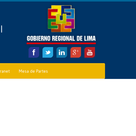
l
tranet
Mesa de Partes