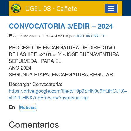
UGEL 08 - Cañete
Toggle
navigation
CONVOCATORIA 3/EDIR – 2024
Vie, 19 de enero del 2024, 4:58 PM por
UGEL 08 CAÑETE
PROCESO DE ENCARGATURA DE DIRECTIVO
DE LAS IIEE «21015» Y «JOSE BUENAVENTURA
SEPULVEDA» PARA EL
AÑO 2024
SEGUNDA ETAPA: ENCARGATURA REGULAR
Descargar Convocatoria:
https://drive.google.com/file/d/19p9SHN0u9FQHCJ1X–
xD1rUHKX7ueEfn/view?usp=sharing
En
Noticias
Comentarios