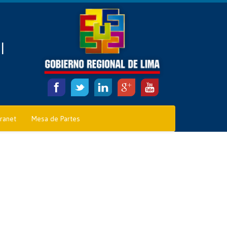
l
tranet
Mesa de Partes