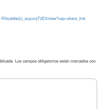
MUw-R3oJe6w2J_auyumjT2E3/view?usp=share_link
blicada.
Los campos obligatorios están marcados con