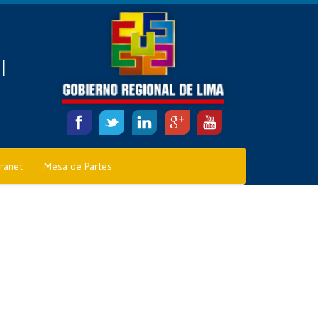
l
tranet
Mesa de Partes