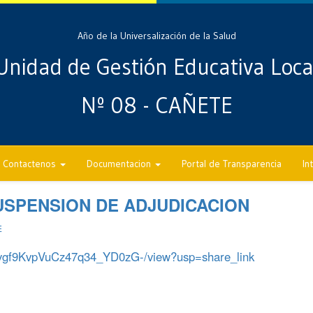
Año de la Universalización de la Salud
Unidad de Gestión Educativa Loca
Nº 08 - CAÑETE
Contactenos
Documentacion
Portal de Transparencia
In
SPENSION DE ADJUDICACION
E
Sdygf9KvpVuCz47q34_YD0zG-/view?usp=share_link