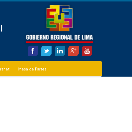
l
tranet
Mesa de Partes