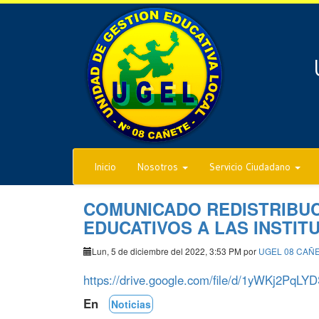
Inicio
Nosotros
Servicio Ciudadano
COMUNICADO REDISTRIBUC
EDUCATIVOS A LAS INSTIT
Lun, 5 de diciembre del 2022, 3:53 PM por
UGEL 08 CAÑ
https://drive.google.com/file/d/1yWKj2PqL
En
Noticias