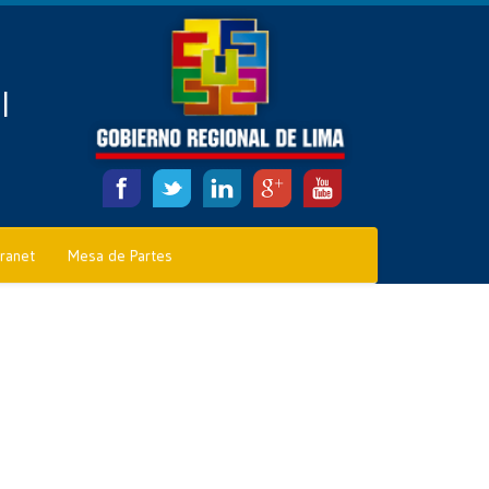
l
tranet
Mesa de Partes