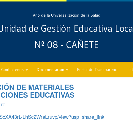
Año de la Universalización de la Salud
Unidad de Gestión Educativa Loca
Nº 08 - CAÑETE
Contactenos
Documentacion
Portal de Transparencia
In
IÓN DE MATERIALES
UCIONES EDUCATIVAS
ETE
YDScXA43rL-LhSc2WraLruvp/view?usp=share_link