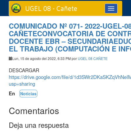
UGEL 08 - Cañete
Toggle
navigation
COMUNICADO Nº 071- 2022-UGEL-0
CAÑETECONVOCATORIA DE CONT
DOCENTE EBR – SECUNDARIAEDU
EL TRABAJO (COMPUTACIÓN E IN
Lun, 15 de agosto del 2022, 6:33 PM por
UGEL 08 CAÑETE
DESCARGAR
https://drive.google.com/file/d/1d3SWr2DKaSKZqVhNe
usp=sharing
En
Noticias
Comentarios
Deja una respuesta