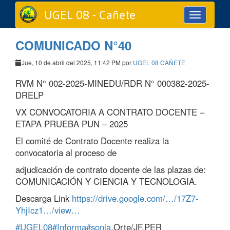
UGEL 08 - Cañete
Toggle
navigation
COMUNICADO N°40
Jue, 10 de abril del 2025, 11:42 PM por
UGEL 08 CAÑETE
RVM N° 002-2025-MINEDU/RDR N° 000382-2025-
DRELP
VX CONVOCATORIA A CONTRATO DOCENTE –
ETAPA PRUEBA PUN – 2025
El comité de Contrato Docente realiza la
convocatoria al proceso de
adjudicación de contrato docente de las plazas de:
COMUNICACIÓN Y CIENCIA Y TECNOLOGIA.
Descarga Link
https://drive.google.com/…/17Z7-
YhjIcz1…/view…
#UGEL08
#Informa
#sonia
.Orte/JF.PER