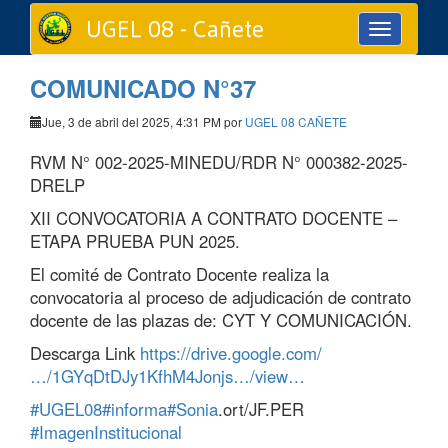
UGEL 08 - Cañete
Toggle
navigation
COMUNICADO N°37
Jue, 3 de abril del 2025, 4:31 PM por
UGEL 08 CAÑETE
RVM N° 002-2025-MINEDU/RDR N° 000382-2025-
DRELP
XII CONVOCATORIA A CONTRATO DOCENTE –
ETAPA PRUEBA PUN 2025.
El comité de Contrato Docente realiza la
convocatoria al proceso de adjudicación de contrato
docente de las plazas de: CYT Y COMUNICACIÓN.
Descarga Link
https://drive.google.com/
…/1GYqDtDJy1KfhM4Jonjs…/view…
#UGEL08
#informa
#Sonia
.ort/JF.PER
#ImagenInstitucional