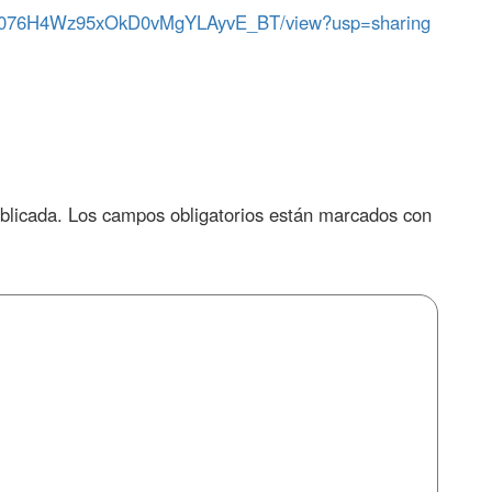
pO1K076H4Wz95xOkD0vMgYLAyvE_BT/view?usp=sharing
blicada.
Los campos obligatorios están marcados con