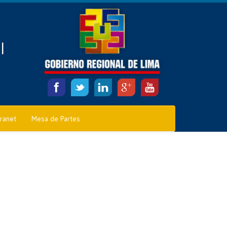
l
tranet
Mesa de Partes