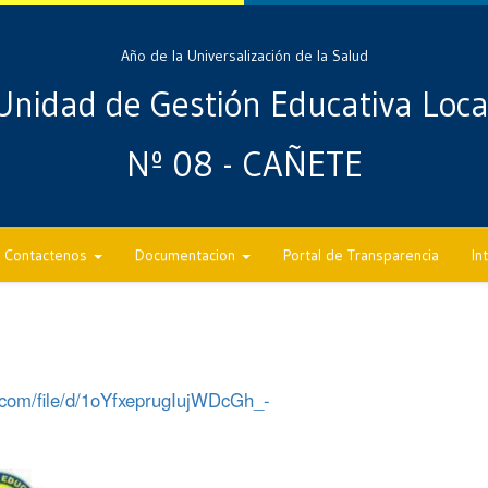
Año de la Universalización de la Salud
Unidad de Gestión Educativa Loca
Nº 08 - CAÑETE
Contactenos
Documentacion
Portal de Transparencia
In
e.com/file/d/1oYfxeprugIujWDcGh_-