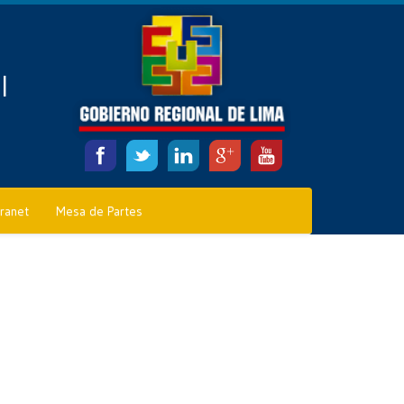
l
tranet
Mesa de Partes