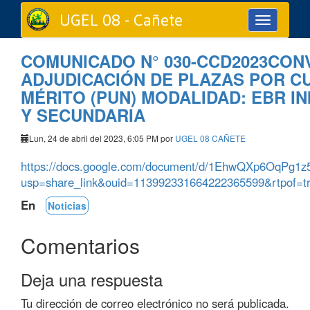
UGEL 08 - Cañete
Toggle
navigation
COMUNICADO N° 030-CCD2023CON
ADJUDICACIÓN DE PLAZAS POR C
MÉRITO (PUN) MODALIDAD: EBR IN
Y SECUNDARIA
Lun, 24 de abril del 2023, 6:05 PM por
UGEL 08 CAÑETE
https://docs.google.com/document/d/1EhwQXp6OqPg1z
usp=share_link&ouid=113992331664222365599&rtpof=t
En
Noticias
Comentarios
Deja una respuesta
Tu dirección de correo electrónico no será publicada.