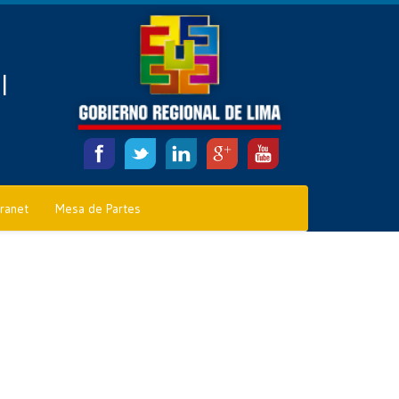
l
tranet
Mesa de Partes