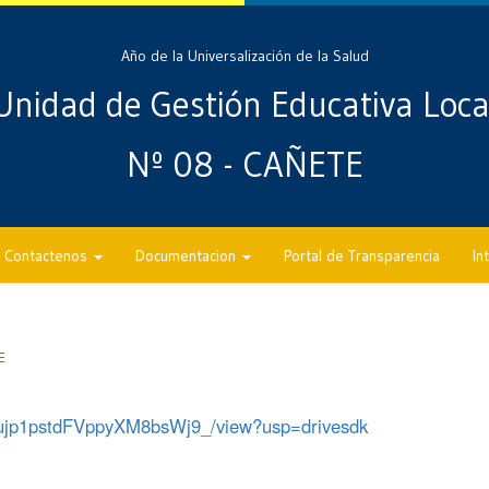
Año de la Universalización de la Salud
Unidad de Gestión Educativa Loca
Nº 08 - CAÑETE
Contactenos
Documentacion
Portal de Transparencia
In
E
FHujp1pstdFVppyXM8bsWj9_/view?usp=drivesdk