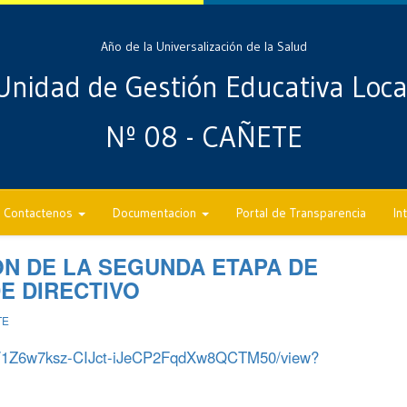
Año de la Universalización de la Salud
Unidad de Gestión Educativa Loca
Nº 08 - CAÑETE
Contactenos
Documentacion
Portal de Transparencia
In
N DE LA SEGUNDA ETAPA DE
E DIRECTIVO
TE
le/d/1Z6w7ksz-CIJct-iJeCP2FqdXw8QCTM50/view?