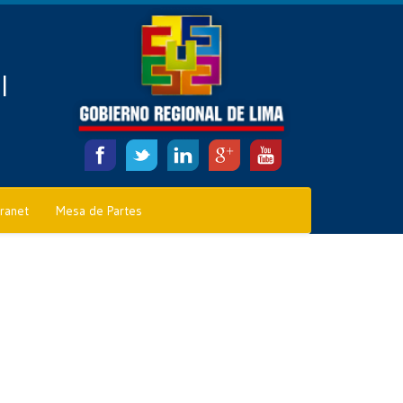
l
tranet
Mesa de Partes