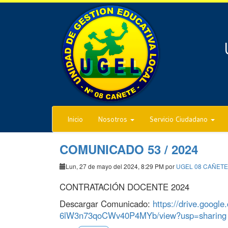
Inicio
Nosotros
Servicio Ciudadano
COMUNICADO 53 / 2024
Lun, 27 de mayo del 2024, 8:29 PM por
UGEL 08 CAÑETE
CONTRATACIÓN DOCENTE 2024
Descargar Comunicado:
https://drive.googl
6lW3n73qoCWv40P4MYb/view?usp=sharing