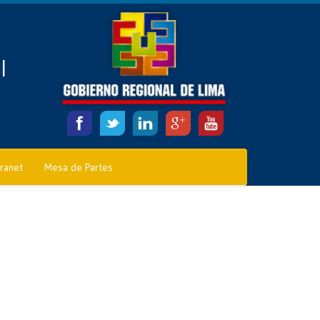
l
tranet
Mesa de Partes