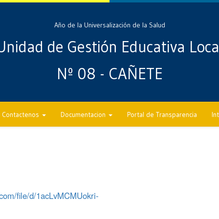
Año de la Universalización de la Salud
Unidad de Gestión Educativa Loca
Nº 08 - CAÑETE
Contactenos
Documentacion
Portal de Transparencia
In
e.com/file/d/1acLvMCMUokri-