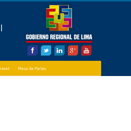
l
tranet
Mesa de Partes