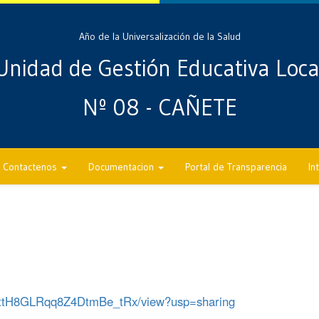
Año de la Universalización de la Salud
Unidad de Gestión Educativa Loca
Nº 08 - CAÑETE
Contactenos
Documentacion
Portal de Transparencia
In
dLbttH8GLRqq8Z4DtmBe_tRx/view?usp=sharing