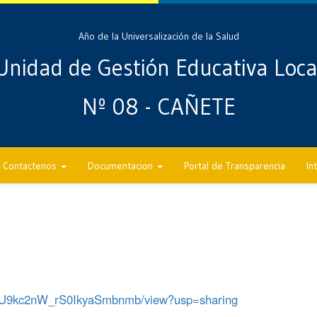
Año de la Universalización de la Salud
Unidad de Gestión Educativa Loca
Nº 08 - CAÑETE
Contactenos
Documentacion
Portal de Transparencia
In
fg1rU9kc2nW_rS0IkyaSmbnmb/view?usp=sharing