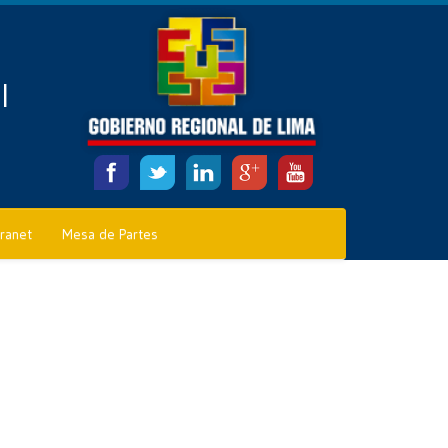
l
tranet
Mesa de Partes