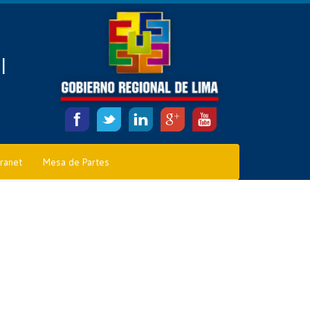
l
tranet
Mesa de Partes