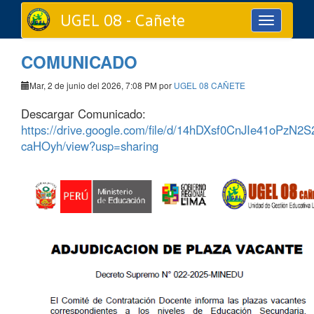
UGEL 08 - Cañete
Toggle
navigation
COMUNICADO
Mar, 2 de junio del 2026, 7:08 PM por
UGEL 08 CAÑETE
Descargar Comunicado:
https://drive.google.com/file/d/14hDXsf0CnJIe41oPzN
caHOyh/view?usp=sharing