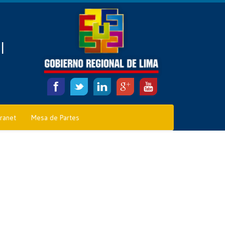
l
tranet
Mesa de Partes