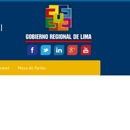
l
tranet
Mesa de Partes