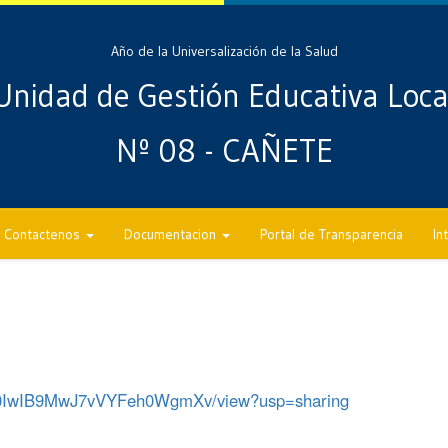
Año de la Universalización de la Salud
Unidad de Gestión Educativa Loca
Nº 08 - CAÑETE
Contactenos
Documentacion
Portal de Transparencia
In
iTen0IwIB9MwJ7vVYFeh0WgmXv/view?usp=sharing