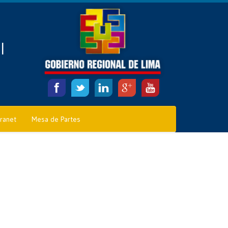
l
tranet
Mesa de Partes