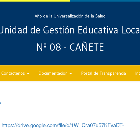
Año de la Universalización de la Salud
Unidad de Gestión Educativa Loca
Nº 08 - CAÑETE
Contactenos
Documentacion
Portal de Transparencia
In
E
:
https://drive.google.com/file/d/1W_Cra07u57KFvaDT-