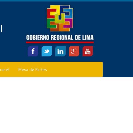
l
tranet
Mesa de Partes