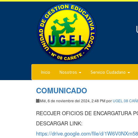
Inicio
Nosotros
Servicio Ciudadano
COMUNICADO
Mié, 6 de noviembre del 2024, 2:48 PM por
UGEL 08 CAÑ
RECOJER OFICIOS DE ENCARGATURA P
DESCARGAR LINK:
https://drive.google.com/file/d/1W6V0NX