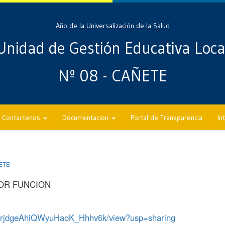
Año de la Universalización de la Salud
Unidad de Gestión Educativa Loca
Nº 08 - CAÑETE
Contactenos
Documentacion
Portal de Transparencia
In
ETE
OR FUNCION
m58rjdgeAhiQWyuHaoK_Hhhv6k/view?usp=sharing