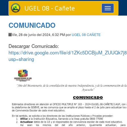
UGEL 08 - Cañete
Toggle
navigation
COMUNICADO
Vie, 28 de junio del 2024, 6:32 PM por
UGEL 08 CAÑETE
Descargar Comunicado:
https://drive.google.com/file/d/1ZKc5DCBjuM_ZUUQk7j
usp=sharing