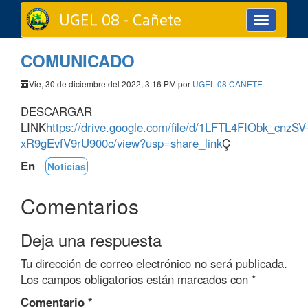
UGEL 08 - Cañete
Toggle
navigation
COMUNICADO
Vie, 30 de diciembre del 2022, 3:16 PM por
UGEL 08 CAÑETE
DESCARGAR
LINK
https://drive.google.com/file/d/1LFTL4FIObk_cnzSV
xR9gEvfV9rU900c/view?usp=share_link
Ç
En
Noticias
Comentarios
Deja una respuesta
Tu dirección de correo electrónico no será publicada.
Los campos obligatorios están marcados con
*
Comentario
*