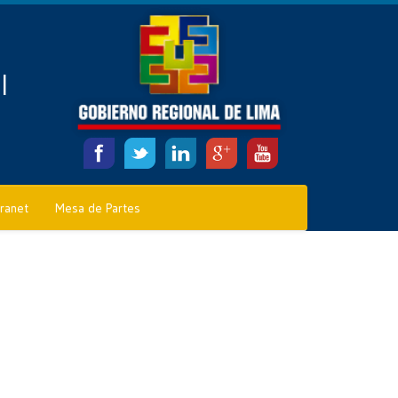
l
tranet
Mesa de Partes