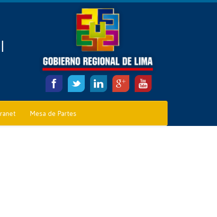
l
tranet
Mesa de Partes