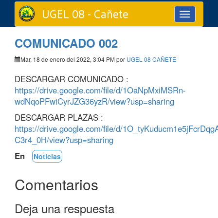
UGEL 08 - Cañete
Toggle
navigation
COMUNICADO 002
Mar, 18 de enero del 2022, 3:04 PM por
UGEL 08 CAÑETE
DESCARGAR COMUNICADO :
https://drive.google.com/file/d/1OaNpMxiMSRn-
wdNqoPFwiCyrJZG36yzR/view?usp=sharing
DESCARGAR PLAZAS :
https://drive.google.com/file/d/1O_tyKuducm1e5jFcrDqg
C3r4_0H/view?usp=sharing
En
Noticias
Comentarios
Deja una respuesta