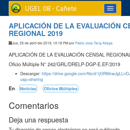
UGEL 08 - Cañete
Toggle
navigation
APLICACIÓN DE LA EVALUACIÓN 
REGIONAL 2019
Jue, 25 de abril del 2019, 10:18 PM por
Pablo Jose Tang Aliaga
APLICACIÓN DE LA EVALUACIÓN CENSAL REGIONAL
Oficio Múltiple N° 242/GRL/DRELP-DGP-E.EF/2019
Descargar:
https://drive.google.com/file/d/1jORMcwJgL
usp=sharing
En
Noticias
Oficios Múltiples
Comentarios
Deja una respuesta
Tu dirección de correo electrónico no será publicada.