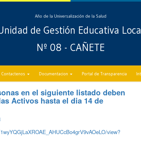
Año de la Universalización de la Salud
Unidad de Gestión Educativa Loca
Nº 08 - CAÑETE
Contactenos
Documentacion
Portal de Transparencia
In
onas en el siguiente listado deben
las Activos hasta el dia 14 de
E
ile/d/1wyYQGjLaXROAE_AHUCcBo4grV9vAOeLO/view?