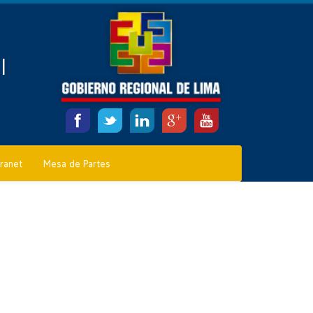
l
tranet
Mesa de Partes