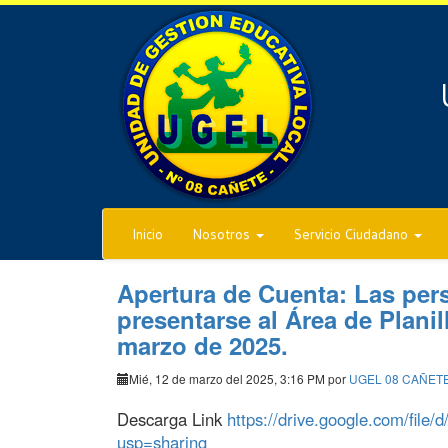
Inicio
Nosotros
Servicio Ciudadano
Apertura de Cuenta: Las pers
presentarse al Área de Planil
marzo de 2025.
Mié, 12 de marzo del 2025, 3:16 PM por
UGEL 08 CAÑET
Descarga Link
https://drive.google.com/f
usp=sharing