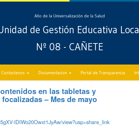
Año de la Universalización de la Salud
Unidad de Gestión Educativa Loca
Nº 08 - CAÑETE
Contactenos
Documentacion
Portal de Transparencia
In
contenidos en las tabletas y
E focalizadas – Mes de mayo
Uic5gXV-lDIWo20Owxt1JyAw/view?usp=share_link