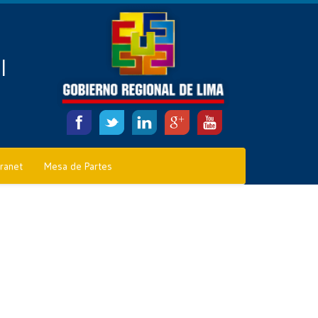
l
tranet
Mesa de Partes