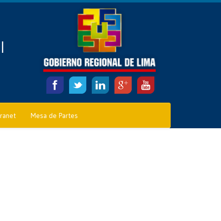
l
tranet
Mesa de Partes