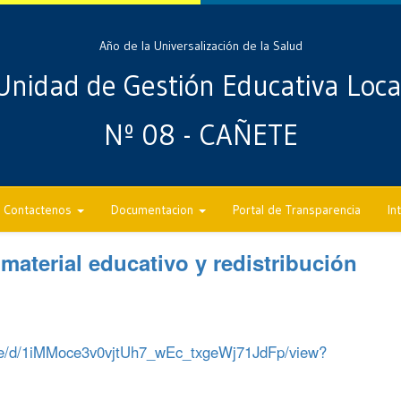
Año de la Universalización de la Salud
Unidad de Gestión Educativa Loca
Nº 08 - CAÑETE
Contactenos
Documentacion
Portal de Transparencia
In
material educativo y redistribución
/file/d/1iMMoce3v0vjtUh7_wEc_txgeWj71JdFp/view?