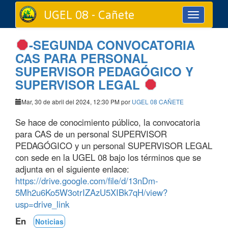
UGEL 08 - Cañete
Toggle
navigation
-SEGUNDA CONVOCATORIA
CAS PARA PERSONAL
SUPERVISOR PEDAGÓGICO Y
SUPERVISOR LEGAL
Mar, 30 de abril del 2024, 12:30 PM por
UGEL 08 CAÑETE
Se hace de conocimiento público, la convocatoria
para CAS de un personal SUPERVISOR
PEDAGÓGICO y un personal SUPERVISOR LEGAL
con sede en la UGEL 08 bajo los términos que se
adjunta en el siguiente enlace:
https://drive.google.com/file/d/13nDm-
5Mh2u6Ko5W3otrIZAzU5XIBk7qH/view?
usp=drive_link
En
Noticias