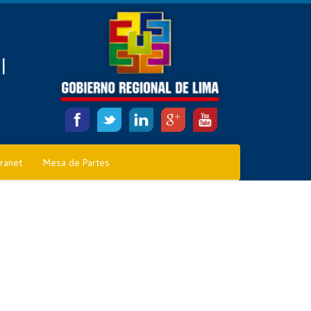
l
tranet
Mesa de Partes