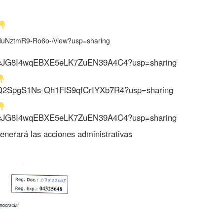
pgXduNztmR9-Ro6o-/view?usp=sharing
z_OjjcJG8I4wqEBXE5eLK7ZuEN39A4C4?usp=sharing
4oa0Q2SpgS1Ns-Qh1FlS9qfCrIYXb7R4?usp=sharing
z_OjjcJG8I4wqEBXE5eLK7ZuEN39A4C4?usp=sharing
enerará las acciones administrativas