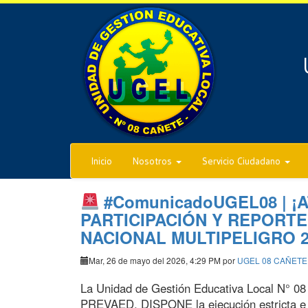
Inicio
Nosotros
Servicio Ciudadano
#ComunicadoUGEL08 | ¡
PARTICIPACIÓN Y REPORTE
NACIONAL MULTIPELIGRO 2
Mar, 26 de mayo del 2026, 4:29 PM por
UGEL 08 CAÑETE
La Unidad de Gestión Educativa Local N° 08
PREVAED, DISPONE la ejecución estricta 