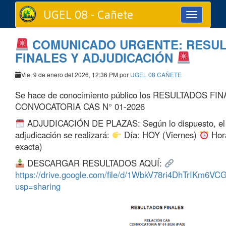
UGEL 08 - Cañete
Toggle
navigation
COMUNICADO URGENTE: RESU
FINALES Y ADJUDICACIÓN
Vie, 9 de enero del 2026, 12:36 PM por
UGEL 08 CAÑETE
Se hace de conocimiento público los RESULTADOS FIN
CONVOCATORIA CAS N° 01-2026
ADJUDICACIÓN DE PLAZAS: Según lo dispuesto, el 
adjudicación se realizará:
Día: HOY (Viernes)
Hora
exacta)
DESCARGAR RESULTADOS AQUÍ:
https://drive.google.com/file/d/1WbkV78ri4DhTrIKm6V
usp=sharing