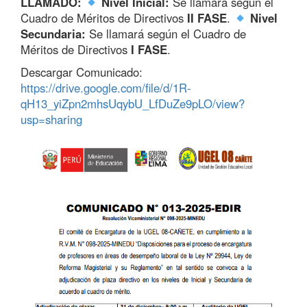
LLAMADO:
Nivel Inicial:
Se llamará según el
Cuadro de Méritos de Directivos
II FASE
.
Nivel
Secundaria:
Se llamará según el Cuadro de
Méritos de Directivos
I FASE
.
Descargar Comunicado:
https://drive.google.com/file/d/1R-
qH13_yiZpn2mhsUqybU_LfDuZe9pLO/view?
usp=sharing