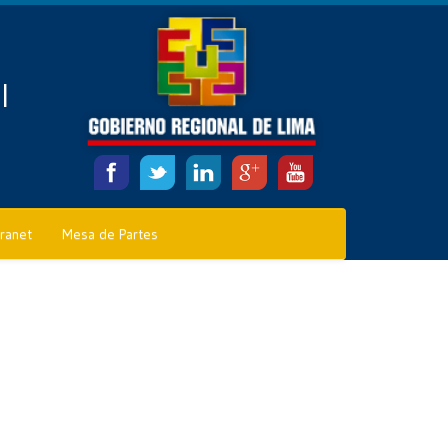
l
tranet
Mesa de Partes