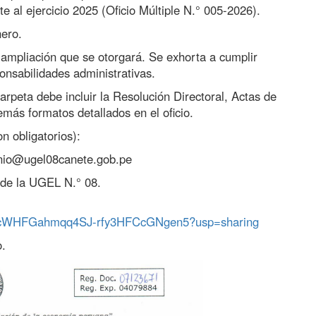
 al ejercicio 2025 (Oficio Múltiple N.° 005-2026).
ero.
pliación que se otorgará. Se exhorta a cumplir
onsabilidades administrativas.
 debe incluir la Resolución Directoral, Actas de
demás formatos detallados en el oficio.
bligatorios):
nio@ugel08canete.gob.pe
 de la UGEL N.° 08.
1DfpHcWHFGahmqq4SJ-rfy3HFCcGNgen5?usp=sharing
.