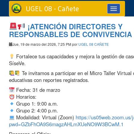
UGEL 08 - Cañete
Toggle
navigation
¡ATENCIÓN DIRECTORES Y
RESPONSABLES DE CONVIVENCIA
Jue, 19 de marzo del 2026, 7:25 PM por
UGEL 08 CAÑETE
Fortalece tus capacidades y mejora la gestión de cas
SíseVe.
Te invitamos a participar en el Micro Taller Virtual d
educativas con reportes registrados.
Fecha: 31 de marzo
Horarios:
Grupo 1: 9:00 a.m.
Grupo 2: 4:00 p.m.
Modalidad: Virtual (Zoom)
https://us05web.zoom.us/
pwd=GZbFhOA9S6magzAHLmXUeNO9W3BCwM.1