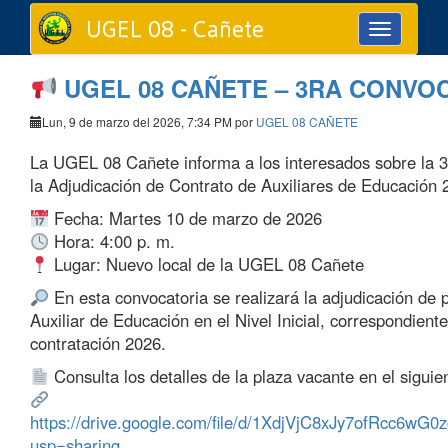
UGEL 08 - Cañete
Toggle
navigation
UGEL 08 CAÑETE – 3RA CONVO
Lun, 9 de marzo del 2026, 7:34 PM por
UGEL 08 CAÑETE
La UGEL 08 Cañete informa a los interesados sobre la 
la Adjudicación de Contrato de Auxiliares de Educación 20
Fecha: Martes 10 de marzo de 2026
Hora: 4:00 p. m.
Lugar: Nuevo local de la UGEL 08 Cañete
En esta convocatoria se realizará la adjudicación de 
Auxiliar de Educación en el Nivel Inicial, correspondient
contratación 2026.
Consulta los detalles de la plaza vacante en el siguie
https://drive.google.com/file/d/1XdjVjC8xJy7ofRcc6w
usp=sharing