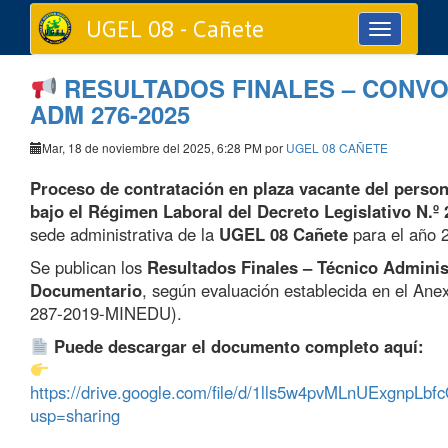
UGEL 08 - Cañete
Toggle
navigation
RESULTADOS FINALES – CONVO
ADM 276-2025
Mar, 18 de noviembre del 2025, 6:28 PM por
UGEL 08 CAÑETE
Proceso de contratación en plaza vacante del person
bajo el Régimen Laboral del Decreto Legislativo N.º 
sede administrativa de la
UGEL 08 Cañete
para el año 
Se publican los
Resultados Finales – Técnico Adminis
Documentario
, según evaluación establecida en el Ane
287-2019-MINEDU).
Puede descargar el documento completo aquí:
https://drive.google.com/file/d/1lls5w4pvMLnUExgnpL
usp=sharing