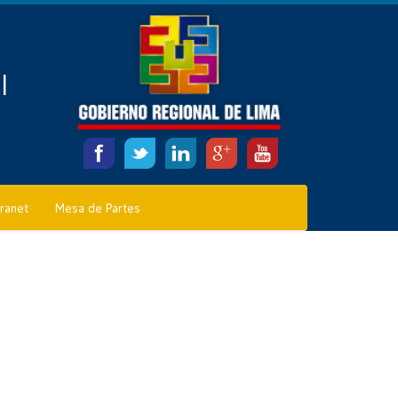
l
tranet
Mesa de Partes