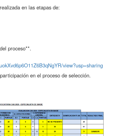
realizada en las etapas de:
del proceso**.
cM–uokXvd6p6O11Z6B3qNgYR/view?usp=sharing
articipación en el proceso de selección.