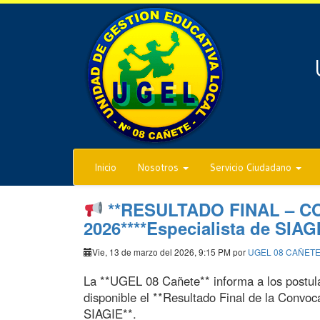
Inicio
Nosotros
Servicio Ciudadano
**RESULTADO FINAL – 
2026****Especialista de SIAG
Vie, 13 de marzo del 2026, 9:15 PM por
UGEL 08 CAÑET
La **UGEL 08 Cañete** informa a los postula
disponible el **Resultado Final de la Convoc
SIAGIE**.