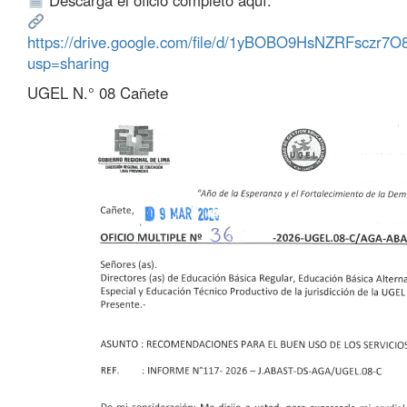
Descarga el oficio completo aquí:
https://drive.google.com/file/d/1yBOBO9HsNZRFsczr
usp=sharing
UGEL N.° 08 Cañete