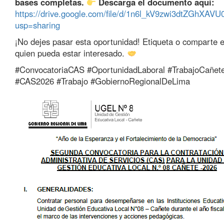
bases completas.
Descarga el documento aquí:
https://drive.google.com/file/d/1n6l_kV9zwi3dtZGhXA
usp=sharing
¡No dejes pasar esta oportunidad! Etiqueta o comparte e
quien pueda estar interesado.
#ConvocatoriaCAS #OportunidadLaboral #TrabajoCañe
#CAS2026 #Trabajo #GobiernoRegionalDeLima