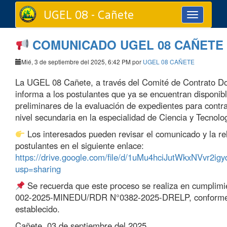
UGEL 08 - Cañete
Toggle
navigation
COMUNICADO UGEL 08 CAÑETE
Mié, 3 de septiembre del 2025, 6:42 PM por
UGEL 08 CAÑETE
La UGEL 08 Cañete, a través del Comité de Contrato D
informa a los postulantes que ya se encuentran disponibl
preliminares de la evaluación de expedientes para contr
nivel secundaria en la especialidad de Ciencia y Tecnolo
Los interesados pueden revisar el comunicado y la re
postulantes en el siguiente enlace:
https://drive.google.com/file/d/1uMu4hciJutWkxNVvr2ig
usp=sharing
Se recuerda que este proceso se realiza en cumplim
002-2025-MINEDU/RDR N°0382-2025-DRELP, conforme
establecido.
Cañete, 03 de septiembre del 2025