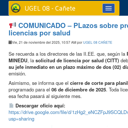
UGEL 08 - Cañete
Toggle
navigation
COMUNICADO – PLazos sobre pre
licencias por salud
Vie, 21 de noviembre del 2025, 10:57 AM por
UGEL 08 CAÑETE
Se recuerda a los directores de las II.EE. que, según la
MINEDU
, la
solicitud de licencia por salud (CITT)
deb
su jefe inmediato en un plazo máximo de dos (02) dí
emisión.
Asimismo, se informa que el
cierre de corte para plani
programado para el
06 de diciembre de 2025
. Toda lic
esa fecha pasará al siguiente mes.
Descargar oficio aquí:
https://drive.google.com/file/d/1zHg2_eNCZFpJ9SCQ
usp=sharing