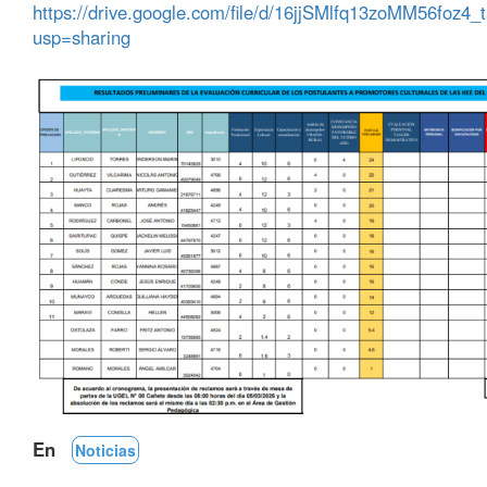
https://drive.google.com/file/d/16jjSMlfq13zoMM56foz4
usp=sharing
En
Noticias