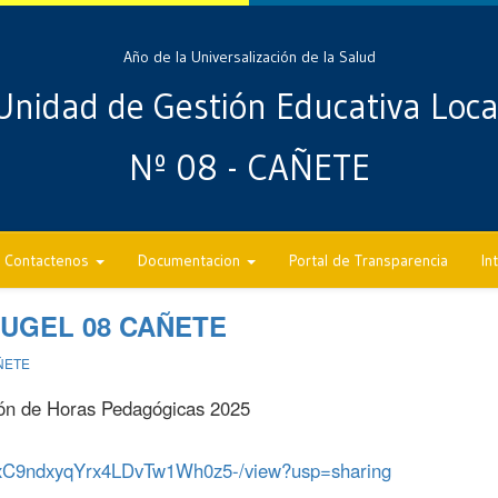
Año de la Universalización de la Salud
Unidad de Gestión Educativa Loca
Nº 08 - CAÑETE
Contactenos
Documentacion
Portal de Transparencia
In
 UGEL 08 CAÑETE
ÑETE
ión de Horas Pedagógicas 2025
cyjxC9ndxyqYrx4LDvTw1Wh0z5-/view?usp=sharing