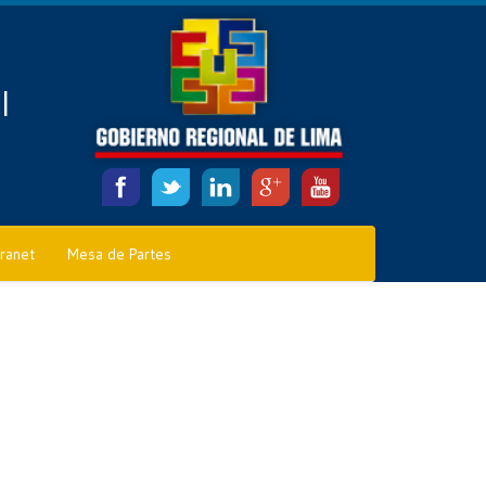
l
tranet
Mesa de Partes