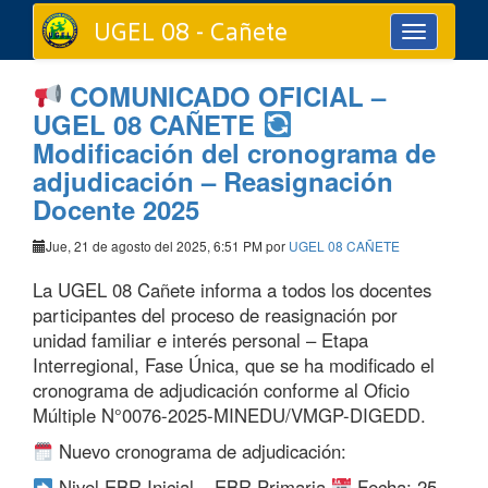
UGEL 08 - Cañete
Toggle
navigation
COMUNICADO OFICIAL –
UGEL 08 CAÑETE
Modificación del cronograma de
adjudicación – Reasignación
Docente 2025
Jue, 21 de agosto del 2025, 6:51 PM por
UGEL 08 CAÑETE
La UGEL 08 Cañete informa a todos los docentes
participantes del proceso de reasignación por
unidad familiar e interés personal – Etapa
Interregional, Fase Única, que se ha modificado el
cronograma de adjudicación conforme al Oficio
Múltiple N°0076-2025-MINEDU/VMGP-DIGEDD.
Nuevo cronograma de adjudicación:
Nivel EBR Inicial – EBR Primaria
Fecha: 25