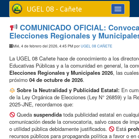
UGEL 08 - Cañete
Toggle
navigation
COMUNICADO OFICIAL: Convocat
Elecciones Regionales y Municipale
Mié, 4 de febrero del 2026, 4:45 PM por
UGEL 08 CAÑETE
La UGEL 08 Cañete hace de conocimiento a los directore
Educativas Públicas y a la comunidad en general, la convo
Elecciones Regionales y Municipales 2026
, las cuale
próximo
04 de octubre de 2026
.
Sobre la Neutralidad y Publicidad Estatal:
En cump
de la Ley Orgánica de Elecciones (Ley N° 26859) y la R
2025-JNE, recordamos que:
Queda
suspendida
toda publicidad estatal en cualqu
comunicación desde la convocatoria, salvo casos de imp
o utilidad pública debidamente justificados.
Está
proh
recursos públicos para propaganda política a favor o en 